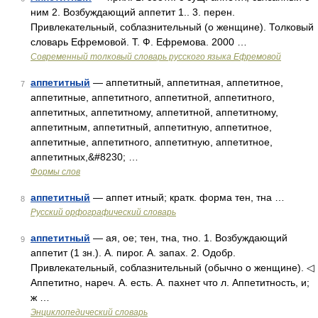
ним 2. Возбуждающий аппетит 1.. 3. перен.
Привлекательный, соблазнительный (о женщине). Толковый
словарь Ефремовой. Т. Ф. Ефремова. 2000 …
Современный толковый словарь русского языка Ефремовой
аппетитный
— аппетитный, аппетитная, аппетитное,
7
аппетитные, аппетитного, аппетитной, аппетитного,
аппетитных, аппетитному, аппетитной, аппетитному,
аппетитным, аппетитный, аппетитную, аппетитное,
аппетитные, аппетитного, аппетитную, аппетитное,
аппетитных,&#8230; …
Формы слов
аппетитный
— аппет итный; кратк. форма тен, тна …
8
Русский орфографический словарь
аппетитный
— ая, ое; тен, тна, тно. 1. Возбуждающий
9
аппетит (1 зн.). А. пирог. А. запах. 2. Одобр.
Привлекательный, соблазнительный (обычно о женщине). ◁
Аппетитно, нареч. А. есть. А. пахнет что л. Аппетитность, и;
ж …
Энциклопедический словарь