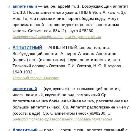
аппетитный
— ая, ое. appétit m. 1. Возбуждающий аппетит.
3
Сл. 18. После аппетитнаго ужина. ППВ 6 95. s А. капли. 1).
мед. Те, кои привыкли пить перед обедом водку, могут
принимать оной .. от шестидесяти до ста .. аппетитных
капель. Сельск. леч. 834. 2). шутл.&#8230; …
Исторический словарь галлицизмов русского языка
АППЕТИТНЫЙ
— АППЕТИТНЫЙ, ая, ое; тен, тна.
4
Возбуждающий аппетит. А. пирог. А. запах. Аппетитно
(нареч.) есть (с аппетитом). | сущ. аппетитность, и, жен.
Толковый словарь Ожегова. С.И. Ожегов, Н.Ю. Шведова.
1949 1992 …
Толковый словарь Ожегова
аппетитный
— (кус, кусочек) т.е. вызывающий аппетит;
5
иноск. лакомый, вкусный на вид, заманчивый Ср.
Аппетитная чашка большая чайная чашка, рассчитанная на
большой аппетит (к чаю). Ср. Аппетит расположение к чему
(собств. к еде). Ср. С аппетитом (иноск.)&#8230; …
Большой толково-фразеологический словарь Михельсона
Аппетитный
— прил. 1. соотн. с сущ. аппетит, связанный с
6