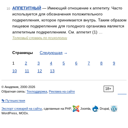
АППЕТИТНЫЙ
— Имеющий отношение к аппетиту. Часто
10
используется для обозначения положительного
подкрепления, которое принимается внутрь. Таким образом
пищевое подкрепление для голодного организма является
аппетитным подкреплением. См. аппетит (1) …
Толковый словарь по психологии
Страницы
Следующая
→
1
2
3
4
5
6
7
8
9
10
11
12
13
© Академик, 2000-2026
18+
Обратная связь:
Техподдержка
,
Реклама на сайте
👣 Путешествия
Экспорт словарей на сайты
, сделанные на PHP,
Joomla,
Drupal,
WordPress, MODx.